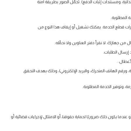
اتية، ومستندات إثبات الدفع). تُحمَّل الصور بطريقة آمنة
ة المطلوبة.
شعارات قطع الخدمة. يمكنك تشغيل أو إيقاف هذا النوع من
 جهازك. لا نقرأ دفتر العناوين ولا نحمِّله.
 إرسال الطلبات.
عطال. .
لاسم، ورقم الهوية الإماراتية، ورقم الهاتف المتحرك، والبريد الإلكتروني)، وذلك بهدف التحقق
ة، وتوفير الخدمة المطلوبة.
 عندما يكون ذلك ضروريًا لحماية حقوقنا، أو الامتثال لإجراءات قضائية أو