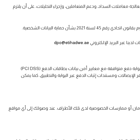
جة معاملات السداد، ودعم المتعاملين، وإجراء التحليلات، على أن يلتزم
 حماية البيانات الشخصية.
دينا عبر البريد الإلكتروني
dpo@etihadwe.ae
نستخدم معيار تشفير معتمد في القطاع لحماية المعلومات الحساسة أثناء عملية النقل. تُعالج المدفوعات الإلكترونية التي تتم عبر قنواتنا الرقمية من خلال بوابة دفع متوافقة مع معايير أمن بيانات بطاقات الدفع (PCI DSS)
قم الكامل لبطاقة الدفع أو رمز التحقق (CVV) أو أي بيانات مصادقة حساسة. تتوفر الإيصالات ومستندات إثبات الدفع عبر البوابة والتطبيق، كما يمكن
 الأمان أو ممارسات الخصوصية لدى تلك الأطراف. عند وصولك إلى أي مواقع