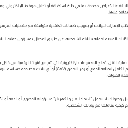
ابة عنا لأغراض محددة، بما في ذلك استضافة أو تحليل موقعنا الإلكتروني، ومعال
اقد عليها.
انات أو بموجب ضمانات تعاقدية متوافقة مع متطلبات المرسوم بقانون اتحادي رقم 45 لسنة 2021 بشأن
ات المتبعة لحماية بياناتك الشخصية، عن طريق الاتصال بمسؤول حماية البيانات ل
والبنك المعني بمعالجة المدفوعات. لا تحتفظ "الاتحاد للماء والكهرباء" بالر
هذه القنوات.
ل وصولك. لا تتحمل "الاتحاد للماء والكهرباء" مسؤولية المحتوى أو الدقة أو
 كيفية تعاملها مع بياناتك الشخصية.