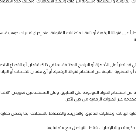
 القانونية والتنظيمية وتسوية النزاعات وتنفيذ الاتفاقيات. وتختلف مُدد الاحتف
رأ على قنواتنا الرقمية أو تلبية المتطلبات القانونية. عند إجراء تغييرات جوهرية
..
ي قد تطرأ على الأجهزة أو البرامج المختلفة، بما في ذلك فقدان أو انقطاع الاتصال
ية أو المعنوية الناجمة عن استخدام قنواتنا الرقمية، أو أي فقدان للخدمات أو ال
 استخدام المواد الموجودة على التطبيق. وعلى المستخدمين تعويض "الاتحاد ل
دمة عبر القنوات الرقمية من حين لآخر.
ية البيانات، وعمليات التدقيق، والتدريب، والاحتفاظ بالسجلات، بما يضمن حماية 
ن حكومة دولة الإمارات فقط، للتواصل مع متعامليها.