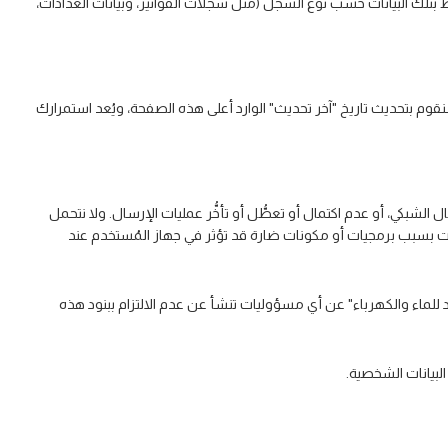
اظ بتلك البيانات حسب نوع السجل (مثل سجلات الفواتير، وبيانات العدادات،
، سنقوم بتحديث تاريخ "آخر تحديث" الوارد أعلى هذه الصفحة، ويُعد استمرارك
 الشبكي، أو عدم اكتمال أو تعطُّل أو تأخُّر عمليات الإرسال. ولا نتحمل
بيانات بسبب برمجيات أو مكونات ضارة قد تؤثر في جهاز المُستخدم عند
لماء والكهرباء" عن أي مسؤوليات تنشأ عن عدم الالتزام ببنود هذه
البيانات الشخصية.