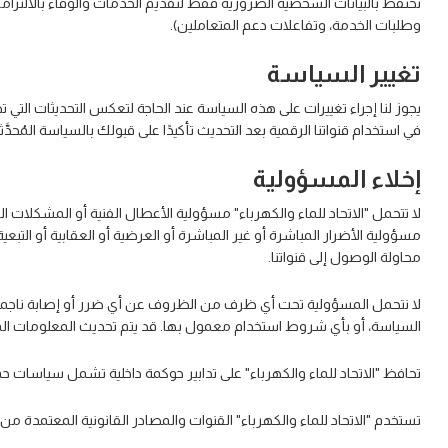
نحتفظ بالبيانات الشخصية الضرورية فقط لتقديم الخدمات والوفاء بالالتزامات
وطلبات الخدمة، وتفاعلات دعم المتعاملين).
تغيير السياسة
يجوز لنا إجراء تغييرات على هذه السياسة عند الحاجة لتعكس التحديثات التي تط
في استخدام قنواتنا الرقمية بعد التحديث تأكيدًا على قبولك بالسياسة المُحدَّثة
إخلاء المسؤولية
لا تتحمل "الاتحاد للماء والكهرباء" مسؤولية الأعطال الفنية أو المشكلات الت
مسؤولية الأضرار المباشرة أو غير المباشرة أو العرضية أو العقابية أو التبع
محاولة الوصول إلى قنواتنا.
لا نتحمل المسؤولية تحت أي ظرف من الظروف عن أي ضرر أو إصابة ناجمة عن
السياسة، أو بأي شروط استخدام معمول بها. قد يتم تحديث المعلومات المق
تحافظ "الاتحاد للماء والكهرباء" على تدابير حوكمة داخلية تشمل سياسات حما
تستخدم "الاتحاد للماء والكهرباء" القنوات والمصادر القانونية المعتمدة م