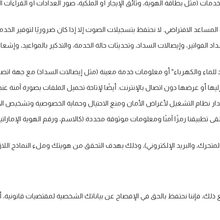
ت (مثل بطاقة الهوية، وثائق الإيجار أو الملكية، صور العدادات أو القراءات الذ
ساعد الافتراضي. لا نحتفظ بتسجيلات الصوت إلا إذا كان ضروريًا لتوفير الخدم
اد الفواتير، وإيصالات السداد، وتحديثات حالة الخدمة، والتذكير بالمواعيد، وإ
لماء والكهرباء" أو معلومات خدمة معينة (مثل إيصالات السداد) مع جهة اتصال من
ها أو عرضها دون اتصال بالإنترنت. أيضًا لإتاحة تحميل الملفات بصورة آمنة عند
دار نظام التشغيل لأغراض الأمان ومنع الاحتيال وحماية الخصوصية وتشخيص الأ
ق الهوية الرقمية UAE Pass: عند تسجيل الدخول عبر UAE Pass، يتلقى تطبيقنا رمزًا آمنًا ومعلومات موثوقة محددة (كا
متحرك، والبريد الإلكتروني)، وذلك بهدف التحقق من هويتك وملء النماذج اللازم
ع ذلك، فإننا نحتفظ بالحق في الإفصاح عن بياناتك الشخصية لمقتضيات قانونية، أو