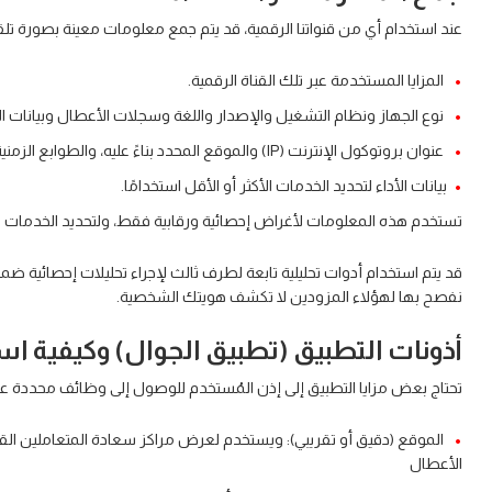
عند استخدام أي من قنواتنا الرقمية، قد يتم جمع معلومات معينة بصورة تل
المزايا المستخدمة عبر تلك القناة الرقمية.
نوع الجهاز ونظام التشغيل والإصدار واللغة وسجلات الأعطال وبيانات 
عنوان بروتوكول الإنترنت (IP) والموقع المحدد بناءً عليه، والطوابع الزمنية.
بيانات الأداء لتحديد الخدمات الأكثر أو الأقل استخدامًا.
تستخدم هذه المعلومات لأغراض إحصائية ورقابية فقط، ولتحديد الخدمات الم
قد يتم استخدام أدوات تحليلية تابعة لطرف ثالث لإجراء تحليلات إحصائية 
نفصح بها لهؤلاء المزودين لا تكشف هويتك الشخصية.
أذونات التطبيق (تطبيق الجوال) وكيفية ا
تحتاج بعض مزايا التطبيق إلى إذن المُستخدم للوصول إلى وظائف محددة على 
الموقع (دقيق أو تقريبي): ويستخدم لعرض مراكز سعادة المتعاملين القر
الأعطال