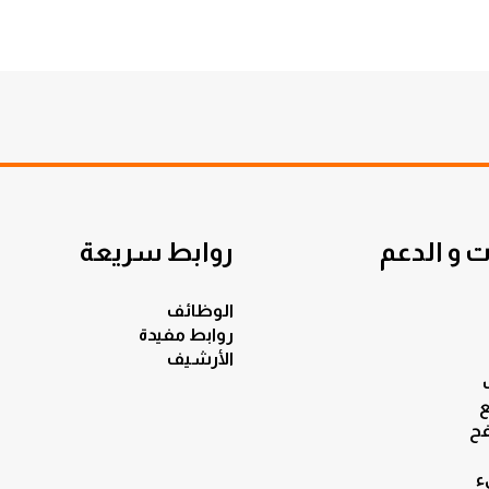
 و الدعم
روابط سريعة
الوظائف
روابط مفيدة
الأرشيف
ع
ح
ء