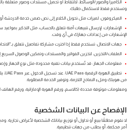
الكاميرا والصور/الوسائط: لالتقاط أو تحميل مستندات وصور متعلقة بالخدما
وتستخدم فقط لاستكمال طلبك.
الميكروفون: لميزات مثل تحويل الكلام إلى نص ضمن خدمة الدردشة أو الم
الإشعارات: لإرسال تنبيهات آمنة تتعلق بالحساب، مثل التذكير بمواعيد سد
الإشعارات من إعدادات جهازك في أي وقت.
جهات الاتصال: تستخدم فقط إذا اخترت مشاركة تفاصيل تتعلق بـ"الاتحاد ل
الملفات/التخزين: لتخزين الفواتير والمستندات وتمكين الوصول السريع إلي
معلومات الجهاز: قد تُستخدم بيانات تقنية محدودة مثل نوع الجهاز وإص
تطبي
من هويتك وملء النماذج اللازمة، وتوفير الخدمة المطلوبة.
ومعلومات موثوقة محددة (كالاسم، ورقم الهوية الإماراتية، ورقم الهاتف ال
الإفصاح عن البيانات الشخصية
لا نقوم مطلقًا ببيع أو تداول أو توزيع بياناتك الشخصية لأغراض تجارية. وم
أمر محكمة، أو بطلب من جهات تنظيمية.