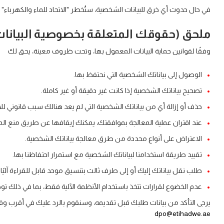
في حال حدوث أي خرق للبيانات الشخصية، ستُخطر "الاتحاد للماء والكهرباء" ف
ملحق (حقوقك المتعلقة بخصوصية البيانات
وفقًا لقوانين حماية البيانات المعمول بها، وتحت ظروف معينة، يحق لك
الوصول إلى بياناتك الشخصية التي نحتفظ بها.
تصحيح بياناتك الشخصية إذا كانت غير دقيقة أو غير كاملة.
حذف أو إزالة أي من بياناتك الشخصية التي لم يعد هنالك سبب قانوني للاح
عند اقتران عملية المعالجة بموافقتك، يمكنك إيقافها عن طريق منع ال
الاعتراض على أنواع محددة من طرق معالجة بياناتك الشخصية.
تقييد طريقة استخدامنا لبياناتك الشخصية مع استمرار احتفاظنا بها.
طلب نقل بياناتك إليك أو إلى طرف ثالث بتنسيق موحد قابل للقراءة آليًا دو
عدم الخضوع لقرارات تتخذ باستخدام الأنظمة الآلية فقط، بما في ذلك توصيف البيانات (Profiling)، متى كان لذلك أثر جوهري عليك، ما لم تك
يرجى التأكد من بيانات طلبك قبل تقديمه، وسنقوم بالرد عليك في أقرب وقت
dpo@etihadwe.ae