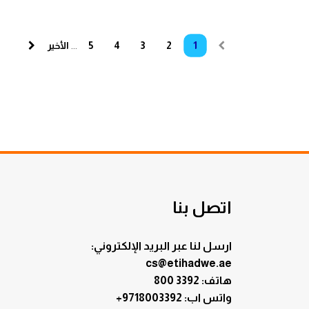
عقود الإيجار
1
2
3
4
5
...
الأخير
اتصل بنا
ارسل لنا عبر البريد الإلكتروني:
cs@etihadwe.ae
هاتف: 3392 800
:واتس اب
+9718003392