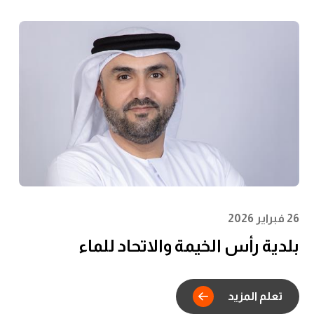
26 فبراير 2026
بلدية رأس الخيمة والاتحاد للماء
والكهرباء يدشنان الشراكة
الاستراتيجية للتكامل الرقمي في خدمات
تعلم المزيد