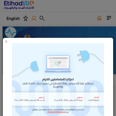
English
×
استكشف خدماتنا