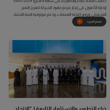
حصلت الاتحاد للماء والكهرباء على شهادة الأيزو 55001:2024
لإدارة الأصول، في إنجاز يترجم جهود الشركة لتعزيز التميز
التشغيلي، ورفع كفاءة العمليات، ودعم موثوقية البنية التحتية،
وتحقيق قيمة مستدامة طويلة المدى.
تغطي الشهادة أصول
نقل وتوزيع الكهرباء والمياه التابعة للاتحاد للماء والكهرباء على
امتداد دورة حياتها، بما يؤكد نجاح الشركة في تطبيق نظام شامل
لإدارة الأصول يتسق مع أفضل الممارسات المعترف بها دوليًا،
كما يعكس قدرتها على إدارة هذه الأصول بكفاءة، بما يوازن بين
الأداء والمخاطر والتكلفة والقيمة، وبالتالي دعم تحقيق أهدافها
الاستراتيجية.
ويكتسب هذا الإنجاز أهمية خاصة بالنظر إلى أن نظام
إدارة الأصول جرى تطويره وتطبيقه بالكامل بقدرات فرق العمل
في الاتحاد للماء والكهرباء، بما يدلل على كفاءة كوادرها الفنية
والتشغيلية، وحرص الشركة على بناء خبرات مؤسسية مستدامة.
وقال المهندس عبدالله الخميري، الرئيس التنفيذي للعمليات
في الاتحاد للماء والكهرباء: «يمثل حصول الاتحاد للماء والكهرباء
على شهادة الأيزو 55001:2024 محطة مهمة في مسيرتنا نحو
ذراع التطوير والاستثمار التابعة لـ"الاتحاد