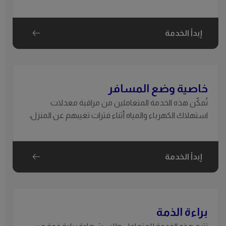
إخلائه من قبل المستأجر السابق. وتُستخدم تفعيل الخدمة
للعقار من جديد.يتم تفعيل الخدمات إلى ال
إبدأ الخدمة
خاصية وضع المسافر
تُمكّن هذه الخدمة المتعاملين من مراقبة معدلات
استهلاك الكهرباء والمياه أثناء فترات تغيبهم عن المنزل،
حيث يتم إرسال بيانات الاستهلاك عبر البريد الإلكتروني
بشكل دوري، يومي أو أسبوعي.
إبدأ الخدمة
براءة الذمة