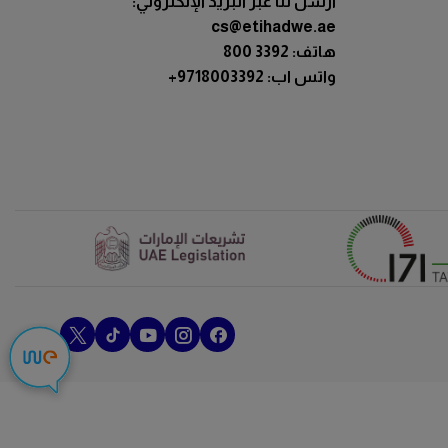
ارسل لنا عبر البريد الإلكتروني:
cs@etihadwe.ae
هاتف: 3392 800
:واتس اب
+9718003392