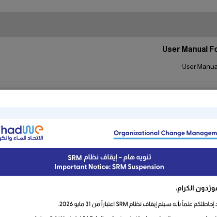
User Manual F
User Manua
User manual For Creation and submission of online Qu
Post Bid Clarification
ion of online Quotations/ Bids, Prebid Clarifications & Post Bid Clarificat
User Manual For 
User Manual F
User Manual For Creating Shipping notification, Wo
through