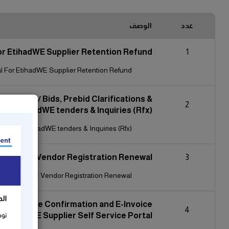
عدد
الوصف
or EtihadWE Supplier Retention Refund
1
l For EtihadWE Supplier Retention Refund
otations/ Bids, Prebid Clarifications &
2
s for EtihadWE tenders & Inquiries (Rfx)
ions for EtihadWE tenders & Inquiries (Rfx)
EtihadWE Vendor Registration Renewal
3
or EtihadWE Vendor Registration Renewal
rk / Service Confirmation and E-Invoice
4
 EtihadWE Supplier Self Service Portal