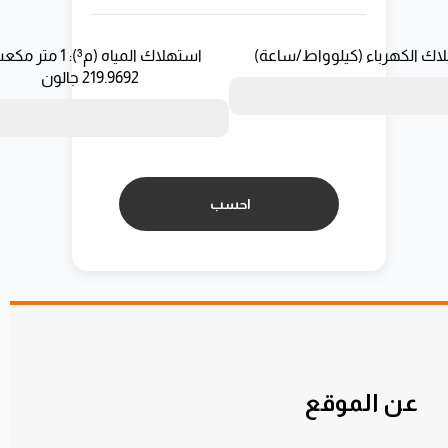
اك الكهرباء (كيلوواط/ساعة)
استهلاك المياه (م³): 1 مت
219.9692 جالون
عن الموقع