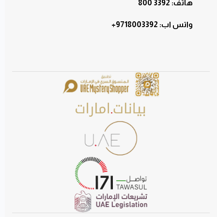
هاتف: 3392 800
:واتس اب
+9718003392