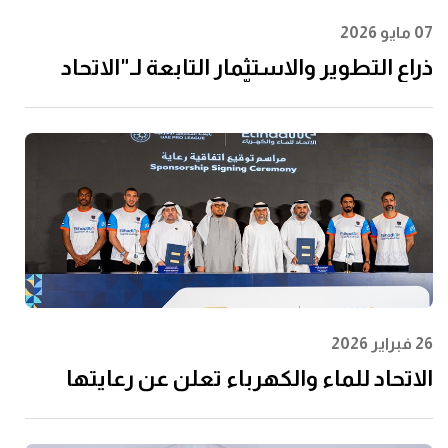
07 مايو 2026
ذراع التطوير والاستثمار التابعة لـ"الاتحاد
للماء والكهرباء" توقِّع اتفاقية مع إن إم دي
سي إنفرا ولانتانيا لتنفيذ مشروع محطة
الفجيرة للتحلية سعة 60 مليون جالون يوميًا
26 فبراير 2026
الاتحاد للماء والكهرباء تعلن عن رعايتها
لرابطة المحترفين الإماراتية لتعزيز مشاركة
الشباب وتعظيم الأثر المجتمعي