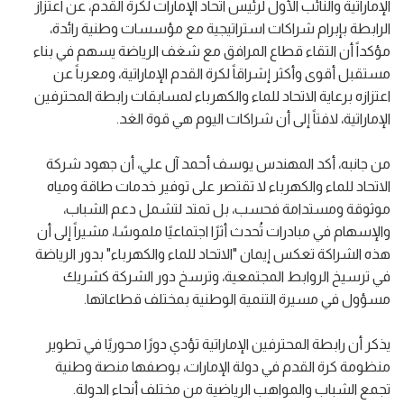
الإماراتية والنائب الأول لرئيس اتحاد الإمارات لكرة القدم، عن اعتزاز
الرابطة بإبرام شراكات استراتيجية مع مؤسسات وطنية رائدة،
مؤكداً أن التقاء قطاع المرافق مع شغف الرياضة يسهم في بناء
مستقبل أقوى وأكثر إشراقاً لكرة القدم الإماراتية، ومعرباً عن
اعتزازه برعاية الاتحاد للماء والكهرباء لمسابقات رابطة المحترفين
الإماراتية، لافتاً إلى أن شراكات اليوم هي قوة الغد.
من جانبه، أكد المهندس يوسف أحمد آل علي، أن جهود شركة
الاتحاد للماء والكهرباء لا تقتصر على توفير خدمات طاقة ومياه
موثوقة ومستدامة فحسب، بل تمتد لتشمل دعم الشباب،
والإسهام في مبادرات تُحدث أثرًا اجتماعيًا ملموسًا، مشيراً إلى أن
هذه الشراكة تعكس إيمان "الاتحاد للماء والكهرباء" بدور الرياضة
في ترسيخ الروابط المجتمعية، وترسخ دور الشركة كشريك
مسؤول في مسيرة التنمية الوطنية بمختلف قطاعاتها.
يذكر أن رابطة المحترفين الإماراتية تؤدي دورًا محوريًا في تطوير
منظومة كرة القدم في دولة الإمارات، بوصفها منصة وطنية
تجمع الشباب والمواهب الرياضية من مختلف أنحاء الدولة.