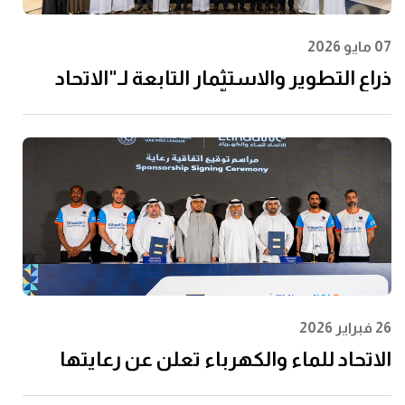
07 مايو 2026
ذراع التطوير والاستثمار التابعة لـ"الاتحاد
للماء والكهرباء" توقِّع اتفاقية مع إن إم دي
سي إنفرا ولانتانيا لتنفيذ مشروع محطة
الفجيرة للتحلية سعة 60 مليون جالون يوميًا
26 فبراير 2026
الاتحاد للماء والكهرباء تعلن عن رعايتها
لرابطة المحترفين الإماراتية لتعزيز مشاركة