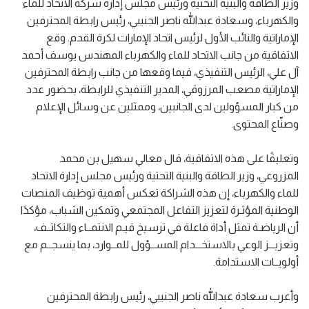
وزير الطاقة والبنية التحتية ورئيس مجلس إدارة شركة الاتحاد للماء
والكهرباء، وسعادة عبدالله ناصر الجنيبي، رئيس رابطة المحترفين
الإماراتية والنائب الأول لرئيس اتحاد الإمارات لكرة القدم. وقع
الاتفاقية من جانب الاتحاد للماء والكهرباء المهندس يوسف أحمد
آل علي، الرئيس التنفيذي، فيما وقعها من جانب رابطة المحترفين
الإماراتية مصعب المرزوقي، المدير التنفيذي للرابطة، بحضور عدد
من كبار المسؤولين لدى الجانبين، وممثلين عن وسائل الإعلام
وصنّاع المحتوى.
وتعليقًا على هذه الاتفاقية، قال معالي سهيل بن محمد
المزروعي، وزير الطاقة والبنية التحتية ورئيس مجلس إدارة الاتحاد
للماء والكهرباء، إن هذه الشراكة تعكس أهمية توظيف المنصات
الوطنية المؤثـرة لتعزيز التفاعل المجتمعي وتمكين الشباب، مؤكدًا
أن الرياضـة تمثل أداة فاعلة في ترسيخ قيـم الانتمــاء والتكاتــف،
وتعزيـــز الوعي بالاستخـــدام المســؤول للمــوارد، بما ينسجــم مع
أولويــات الاستدامة.
وأعرب سعادة عبدالله ناصر الجنيبي، رئيس رابطة المحترفين