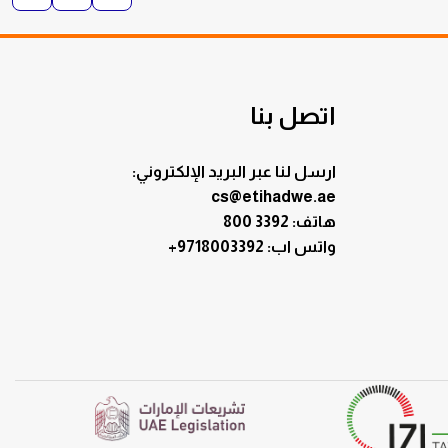
اتصل بنا
ارسل لنا عبر البريد الإلكتروني:
cs@etihadwe.ae
هاتف: 3392 800
:واتس اب
+9718003392