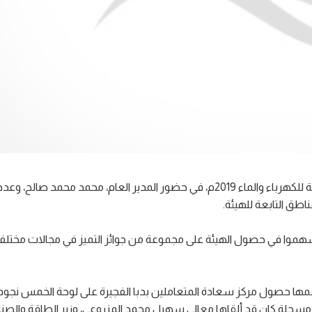
أقيم أمس السبت، بأحد فنادق عجمان، الحفل السنوي للهيئة الاتحادية للكهرباء والماء 2019م، في حضور المدير العام، محمد
اطق التابعة للهيئة.
أسهموا في حصول الهيئة على مجموعة من جوائز التميز في مجالات مختلف
همها حصول مركز سعادة المتعاملين بدبا الفجيرة على لوحة الخمس نجوم 
مسجلة كان قد ألقاها معالي سهيل محمد المزروعي، وزير الطاقة والصن