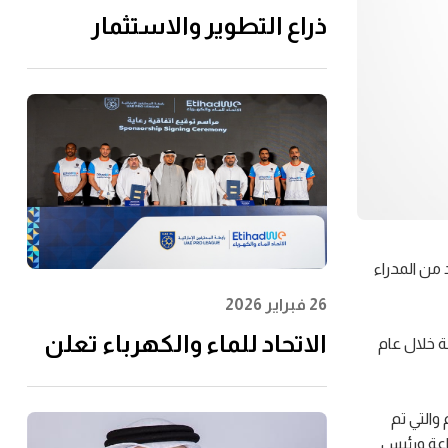
ذراع التطوير والاستثمار
التابعة لـ"الاتحاد للماء
والكهرباء" توقِّع اتفاقية مع
إن إم دي سي إنفرا ولانتانيا
لتنفيذ مشروع محطة الفجيرة
للتحلية سعة 60 مليون جالون
يوميًا
 محمد صالح، وعدد من المدراء
26 فبراير 2026
الاتحاد للماء والكهرباء تعلن
ة خلال عام
عن رعايتها لرابطة المحترفين
الإماراتية لتعزيز مشاركة
والتي تم
اعة ورئيس