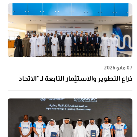
07 مايو 2026
ذراع التطوير والاستثمار التابعة لـ"الاتحاد
للماء والكهرباء" توقِّع اتفاقية مع إن إم دي
سي إنفرا ولانتانيا لتنفيذ مشروع محطة
الفجيرة للتحلية سعة 60 مليون جالون يوميًا