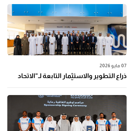
07 مايو 2026
ذراع التطوير والاستثمار التابعة لـ"الاتحاد
للماء والكهرباء" توقِّع اتفاقية مع إن إم دي
سي إنفرا ولانتانيا لتنفيذ مشروع محطة
الفجيرة للتحلية سعة 60 مليون جالون يوميًا