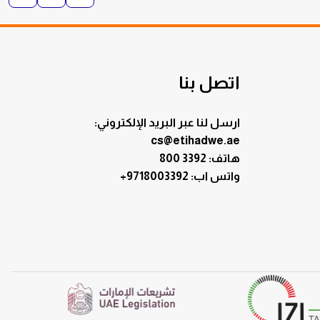
اتصل بنا
ارسل لنا عبر البريد الإلكتروني:
cs@etihadwe.ae
هاتف: 3392 800
:واتس اب
+9718003392