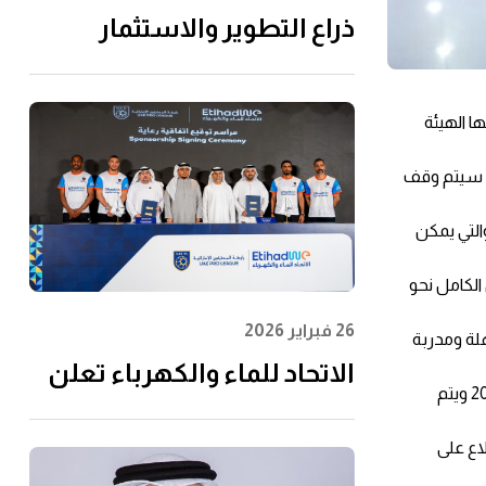
ذراع التطوير والاستثمار
التابعة لـ"الاتحاد للماء
والكهرباء" توقِّع اتفاقية مع
ا الهيئة
إن إم دي سي إنفرا ولانتانيا
لتنفيذ مشروع محطة الفجيرة
يث سيتم وقف
للتحلية سعة 60 مليون جالون
التي يمكن
يوميًا
 الكامل نحو
26 فبراير 2026
لة ومدربة
الاتحاد للماء والكهرباء تعلن
تجدر الإشارة إلى أن مبادرة يوم بلا مراكز خدمة في جميع مراكز سعادة المتعاملين التابعة للهيئة الاتحادية للكهرباء والماء انطلقت في العام 2017 ويتم
عن رعايتها لرابطة المحترفين
الإماراتية لتعزيز مشاركة
اع على