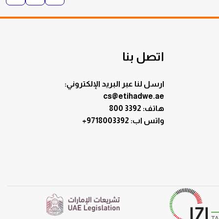
اتصل بنا
ارسل لنا عبر البريد الإلكتروني:
cs@etihadwe.ae
هاتف: 3392 800
:واتس اب
+9718003392