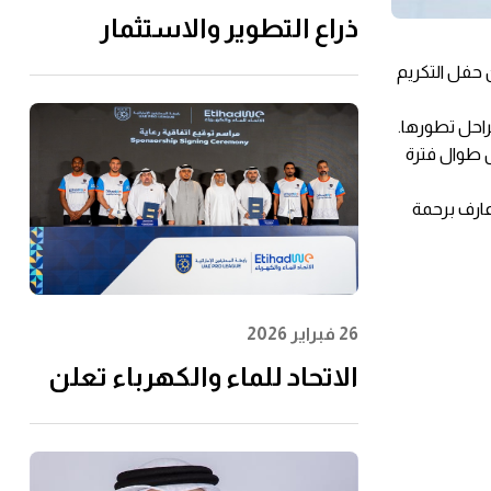
ذراع التطوير والاستثمار
التابعة لـ"الاتحاد للماء
ن حفل التكريم
والكهرباء" توقِّع اتفاقية مع
احل تطورها.
إن إم دي سي إنفرا ولانتانيا
ل طوال فترة
لتنفيذ مشروع محطة الفجيرة
 عارف برحمة
للتحلية سعة 60 مليون جالون
يوميًا
26 فبراير 2026
الاتحاد للماء والكهرباء تعلن
عن رعايتها لرابطة المحترفين
الإماراتية لتعزيز مشاركة