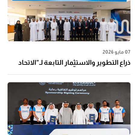
07 مايو 2026
ذراع التطوير والاستثمار التابعة لـ"الاتحاد
للماء والكهرباء" توقِّع اتفاقية مع إن إم دي
سي إنفرا ولانتانيا لتنفيذ مشروع محطة
الفجيرة للتحلية سعة 60 مليون جالون يوميًا