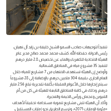
تنفيذاً لتوجيهات صاحب السمو الشيخ خليفة بن زايد آل نهيان،
رئيس الدولة، حفظه الله، كشف محمد محمد صالح مدير عام
الهيئة الاتحادية للكهرباء والماء، عن تخصيص 2.8 مليار درهم
لتنفيذ 35 مشروع مياه في المناطق الشمالية.
وأوضح إن الهيئة تستهدف الانتهاء من 7 مشاريع للمياه خلال
العام الجاري، بقيمة 304 ملايين درهم، بالإضافة إلى 28 مشروعاً
سيتم إنجازها خلال الأعوام المقبلة بكُلفة تقديرية تبلغ 2.56 مليار
درهم، وذلك في كافة المناطق التابعة للهيئة في كل من أم
القيوين وعجمان ورأس الخيمة والفجيرة.
وأكد أن الهيئة تتبنى مشاريع تنموية مستدامة؛ تحقيقاً لأهداف
«مئوية الإمارات 2071»، وترسم الطريق نحو إمارات المستقبل،