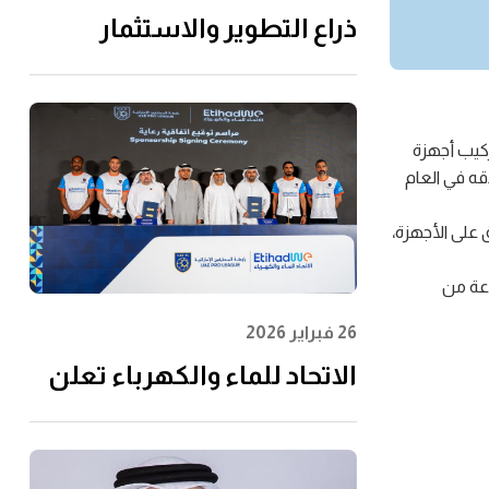
ذراع التطوير والاستثمار
التابعة لـ"الاتحاد للماء
والكهرباء" توقِّع اتفاقية مع
إن إم دي سي إنفرا ولانتانيا
ركيب أجهزة
لتنفيذ مشروع محطة الفجيرة
 وقد تمكن المشروع منذ إطلاقه في العام
للتحلية سعة 60 مليون جالون
 على الأجهزة،
يوميًا
تضمن مجموعة من
26 فبراير 2026
الاتحاد للماء والكهرباء تعلن
عن رعايتها لرابطة المحترفين
الإماراتية لتعزيز مشاركة