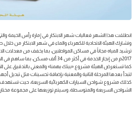
انطلقت هذا الشهر فعاليات شهر الابتكار في إمارة رأس الخيمة والتي تستمر لغاية 21 فبراير الجاري، بم
وتشارك الهيئة الاتحادية للكهرباء والماء في شهر الابتكار من خلال 
2017م من إنجاز الخدمة في أكثر من 34 ألف مسكن، بما ساهم في الحفاظ على 2 مليار جالون.
كما تستعرض الهيئة مشروع «بيتك يهمنا» والمعني بالتدقيق على الأجه
لتبدأ بعدها المرحلة الثانية والمعنية بإضافة تحسينات مثل تبديل أجهز
الشواحن السريعة والمتوسطة، وسيتم توزيعها على مجموعة مختارة من