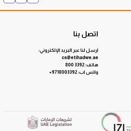
اتصل بنا
ارسل لنا عبر البريد الإلكتروني:
cs@etihadwe.ae
هاتف: 3392 800
:واتس اب
+9718003392