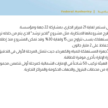
شاركة 22 جهة ومؤسسة.
طرح مشروعاتها الابتكارية، مثل مشروع "للخير نرشد" الذي يتم من خلاله ت
ترشيد المياه مجاناً في مساكن المواطنين، بما يخفف من معدلات الاستهلاك بنسب تتراوح بين 15 ولغاية 30%.
زة المستهلكة للمياه والكهرباء، حيث تتمثل المرحلة الأولى في التدقيق
ة الإنارة بأخرى موفرة للطاقة.
كذلك مشروع شواحن السيارات الكهربائية السريعة، حيث تستهدف الهيئة تركيب 50 شاحناً في الإمارات الشمالية كمرحلة أولى ت
 محطات البترول والجهات الحكومة والمراكز التجارية.