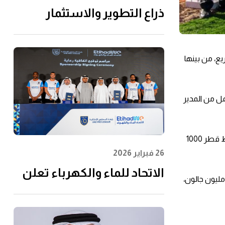
ذراع التطوير والاستثمار
التابعة لـ"الاتحاد للماء
والكهرباء" توقِّع اتفاقية مع
ية الوطنية للأمن المائي 2036 عبر عدد من المشاريع، من بينها
إن إم دي سي إنفرا ولانتانيا
لتنفيذ مشروع محطة الفجيرة
للتحلية سعة 60 مليون جالون
ل من المدير
يوميًا
وتتضمن تلك المرحلة تنفيذ خط نقل قطر 1200 مم من المحطة باتجاه إمارتي أم القيوين وعجمان، حيث سيتم نقل 30 مليون جالون يومياً، وخط قطر 1000
26 فبراير 2026
الاتحاد للماء والكهرباء تعلن
 مدير عام الهيئة جولته بزيارة مركز تخزين وتوزيع المياه الجديد بمنطقة الخريجة برأس الخيمة، وهو المركز الي تبلغ سعته الاستيعابية 150 مليون جالون،
عن رعايتها لرابطة المحترفين
الإماراتية لتعزيز مشاركة