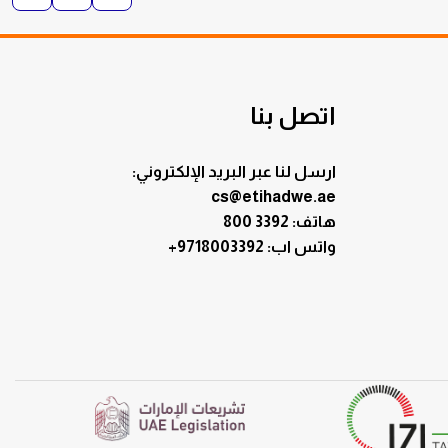
اتصل بنا
ارسل لنا عبر البريد الإلكتروني:
cs@etihadwe.ae
هاتف: 3392 800
:واتس اب
+9718003392