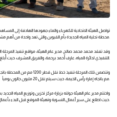
محطة تحلية المياه الجديدة بأم القيوين والتي تعد واحدة من أهم مشروعات الهيئة في المرحلة الراهنة.
وقد تفقد محمد محمد صالح، مدير عام الهيئة، مواقع تنفيذ المرح
التنفيذي لدائرة المياه، عارف أحمد برحمة، والفريق المشرف، حيث أُبلغ بإنجاز نحو 50% من مخططات الأعمال.
مم باتجاه إمارة رأس الخيمة، حيث سيتم نقل 20 مليون جالون يومياً.
حيث اطلع على سير أعمال التسوية وتهيئة الموقع قبل البدء بأعمال الإنشاءات.