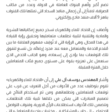
تضم أكبر وأهم البنوك العاملة في الدولة، وعدد من مكاتب
الصرافة، لافتاً إلى أن إجمالي منافذ السداد التي تمثلها تلك القنوات
يناهز 9 آلاف منفذ مادي وإلكتروني.
وأضاف: إن الاتحاد للماء والكهرباء تسخر جميع إمكانياتها البشرية
والمادية والتقنية لتلبية تطلعات متعامليها وتحقيق رؤية القيادة
في هذا المجال، وهي الرؤية التي لا تُوقِف مفهوم العلاقة ما بين
مُقدم الخدمة والمتعامل معه عند مجرد إرضائه، بل تتسع لتفوق
تلك التوقعات بما يؤدي إلى إسعاده، وهو الجانب الخدمي الذي
سنعمل على تعزيزه بقوة على مستوى جميع فئات المتعاملين
خلال الفترة المقبلة.
وأشار
المهندس يوسف آل علي
إلى أن «الاتحاد للماء والكهرباء»
تقوم بتوظيف عدد من الأدوات من أجل التعرف عن قرب على
توقعات المتعاملين وتطلعاتهم، ومن ثم استخدام النتائج في
تصميم المبادرات التي يمكن من خلالها تلبية تلك التطلعات،
وتتضمن تلك الأدوات استطلاعات الرأي الدورية، وقنوات التواصل
الاجتماعي، إلى جانب المشاركة في مختبرات «تجربة المتعامل» التي