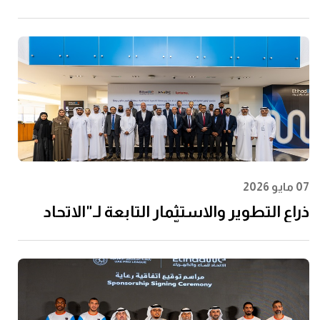
الأيزو 55001:2024 في إدارة الأصول
07 مايو 2026
ذراع التطوير والاستثمار التابعة لـ"الاتحاد
للماء والكهرباء" توقِّع اتفاقية مع إن إم دي
سي إنفرا ولانتانيا لتنفيذ مشروع محطة
الفجيرة للتحلية سعة 60 مليون جالون يوميًا