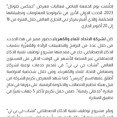
اِختُتمت يوم الجمعة الماضي فعاليات معرض "جيتكس جلوبال"
2023، الحدث الدولي الأبرز في تكنولوجيا المعلومات وتطبيقاتها
المختلفة، والذي أُقيم بمركز دبي التجاري العالمي خلال الفترة من 16
إلى 20 أكتوبر الجاري.
كانَ
لشركةِ الاتحاد للماء والكهرباء
حضور مميز في هذا الحدث،
من خلال عدد من البرامج والتطبيقات الرائدة والمُعزَّزة بتقنيات
الذكاء الاصطناعي، جاء في مقدمتها مشروع توظيف تقنية الذكاء
الاصطناعي عبر المنصة الأشهر في الوقت الحالي على المستوى
العالمي "تشات جي بي تي"، في تقديم خدمات نوعية لشركاء
ومتعاملي الاتحاد للماء والكهرباء، ومن خلال شخصية افتراضية
أطلق عليها اسم "إدريس". كما شهد المعرض تكريم الشركة من
قبل هيئة تنظيم الاتصالات والحكومة الرقمية، على دورها في نجاح
مبادرة "خدماتي رقمية"، ضمن حفل تكريم لأكثر 5 جهات تميزًا في
تطبيق المبادرة.
ويمُر مشروع توظيف تقنية الذكاء الاصطناعي "تشات جي بي تي"