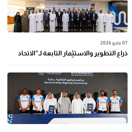
07 مايو 2026
ذراع التطوير والاستثمار التابعة لـ"الاتحاد
للماء والكهرباء" توقِّع اتفاقية مع إن إم دي
سي إنفرا ولانتانيا لتنفيذ مشروع محطة
الفجيرة للتحلية سعة 60 مليون جالون يوميًا