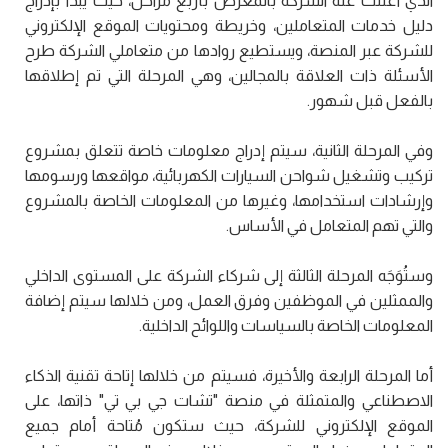
الذي أعلنت عنه الشركة بالمعرض بأربع مراحل، حيث يبدأ بإدراج
دليل خدمات المتعاملين، وخريطة ومحتويات الموقع الإلكتروني
للشركة عبر المنصة، ويستطيع روادها من متعاملي الشركة طرح
الأسئلة ذات العلاقة بالمجالين، وهي المرحلة التي تم إطلاقها
بالفعل قبل شهور.
وفي المرحلة الثانية، سيتم إدراج معلومات خاصة تتعلق بمشروع
تركيب وتشغيل شواحن السيارات الكهربائية، مواقعها ورسومها
وإرشادات استخدامها، وغيرها من المعلومات الخاصة بالمشروع
والتي تهم المتعامل في الأساس.
وستُوَجَه المرحلة الثالثة إلى شركاء الشركة على المستوى الداخلي
والممثلين في الموظفين وفرق العمل، ومن خلالها سيتم إضافة
المعلومات الخاصة بالسياسات واللوائح الداخلية.
أما المرحلة الرابعة والأخيرة، فسيتم من خلالها إتاحة تقنية الذكاء
الاصطناعي والمتمثلة في منصة "تشات جي بي تي" ذاتها، على
الموقع الإلكتروني للشركة، حيث ستكون مُتاحة أمام جميع