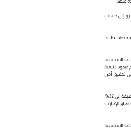
ة منها.
لفرق إلى حساب
فيرمصادر طاقة
اقة الشمسية
 جهود التنمية
في تحقيق أمن
: “ يدعم هذا المشروع الأهداف طويلة الأجل لاستراتيجية الإمارات للطاقة 2050، بما في ذلك رفع مساهمة توليد الطاقة النظيفة إلى 32%،
لمتجددة 3 أضعاف بحلول 2030 انسجاماً مع أهداف اتفاق الإمارات
طاقة الشمسية