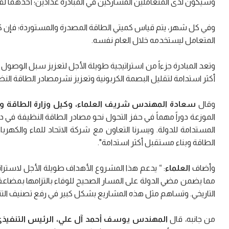
وسيكون لدى المتعاملين المشاركين في المبادرة عدادين؛ أحدهما لقي
وفي كل شهر، يتم قياس كميتي الطاقة المصدرة والمستوردة؛ فإن كان
المتعامل ليستخدمه خلال العام نفسه.
وتعد المبادرة جزءاً من استراتيجية طويلة الأجل لتعزيز سبل الوصول
أكثر استدامة لتقليل البصمة الكربونية وتعزيز نشرمصادر الطاقة النظ
وقال
سعادة المهندس شريف العلماء، وكيل وزارة الطاقة والب
الموزعة دوراً مهماً في حفز التحول نحو مصادر الطاقة النظيفة في د
المستدامة للدولة. ويسرنا التعاون مع شركة الاتحاد للماء والك
الطاقة وبناء مستقبل أكثر استدامة".
وأضاف
العلماء
التاريخي. وتساهم مثل هذه المشاريع بشكل كبير في رفع تصنيف التناف
من جانبه، قال
المهندس يوسف أحمد آل علي، الرئيس التنفيذي ل