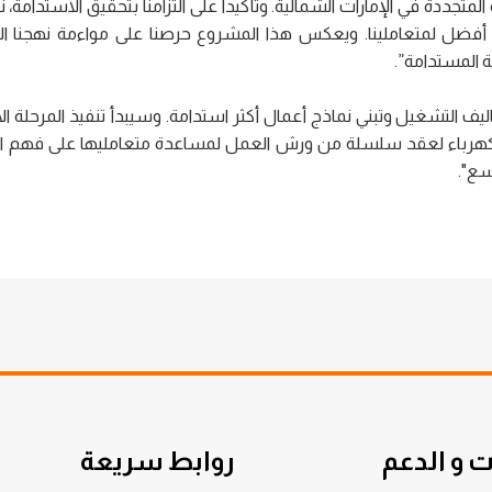
جددة في الإمارات الشمالية. وتأكيداً على التزامنا بتحقيق الاستدامة، 
ة أفضل لمتعاملينا. ويعكس هذا المشروع حرصنا على مواءمة نهجنا ال
 المستدامة”.
 التشغيل وتبني نماذج أعمال أكثر استدامة. وسيبدأ تنفيذ المرحلة ال
الكهرباء لعقد سلسلة من ورش العمل لمساعدة متعامليها على فهم ا
سع".
 و الدعم
روابط سريعة