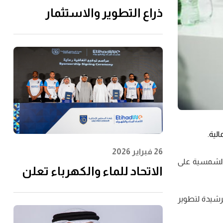
ذراع التطوير والاستثمار
التابعة لـ"الاتحاد للماء
والكهرباء" توقِّع اتفاقية مع
إن إم دي سي إنفرا ولانتانيا
لتنفيذ مشروع محطة الفجيرة
للتحلية سعة 60 مليون جالون
يوميًا
لية.
26 فبراير 2026
 الشمسية على
الاتحاد للماء والكهرباء تعلن
عن رعايتها لرابطة المحترفين
وجيهات الحكيمة للقيادة الرشيدة لتطوير
الإماراتية لتعزيز مشاركة