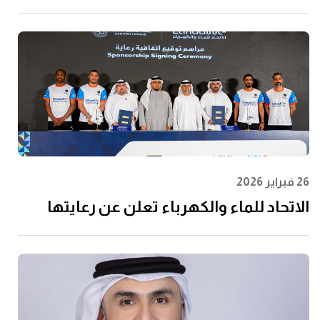
للماء والكهرباء" توقِّع اتفاقية مع إن إم دي
سي إنفرا ولانتانيا لتنفيذ مشروع محطة
الفجيرة للتحلية سعة 60 مليون جالون يوميًا
26 فبراير 2026
الاتحاد للماء والكهرباء تعلن عن رعايتها
لرابطة المحترفين الإماراتية لتعزيز مشاركة
الشباب وتعظيم الأثر المجتمعي