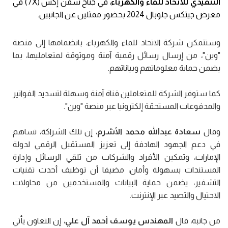
التنفيذي للاتحاد للماء والكهرباء
، في جناح سفن إكس (7X) في
معرض جيتكس جلوبال 2024 بحضور ممثلين عن الجانبين.
وستتمكن شركة الاتحاد للماء والكهرباء، بانضمامها إلى منصة
"وين"، من إرسال رسائل رقمية آمنة وموثوقة لمتعامليها، بما
يضمن حماية معلوماتهم وبياناتهم.
كما ستوفر الشركة للمتعاملين قناة آمنة وسهلة لتسديد الفواتير
والمدفوعات المستحقة إلكترونيا عبر منصة "وين".
وقال
سعادة عبدالله محمد الأشرم
، إن تلك الشراكة، تساهم
في دعم الجهود الهادفة إلى تعزيز المستقبل الرقمي لدولة
الإمارات، وتمكين الأفراد والشركات من تلقي الرسائل وإدارة
المستندات بسهولة وأمان، مضيفا أن توظيف أحدث تقنيات
التشفير، يضمن حماية البيانات والمستخدمين من محاولات
الاحتيال والتصيد عبر الإنترنت.
من جانبه، قال
المهندس يوسف أحمد آل علي
، إن التعاون يأتي