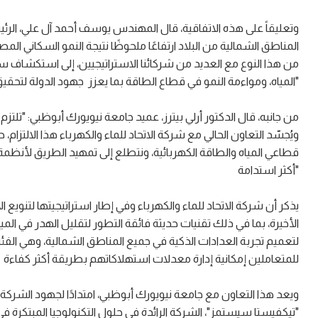
وتعليقاً على هذه الاتفاقية، قال المهندس يوسف أحمد آل علي، الرئ
المناطق الشمالية من البلاد ارتفاعًا ملحوظًا نتيجة النمو السكاني 
من هذا النوع مع العديد من شركائنا الاستراتيجيين، إلى استكشاف 
المياه، ومواءمة النمو في قطاع الطاقة بما يعزز جهود الدولة لتحقيق مستهدفات الحياد المناخي"
من جانبه، قال الدكتور أرلي بيترز، عميد جامعة نيويورك أبوظبي: "تلتز
ويُجسّد التعاون الحالي مع شركة الاتحاد للماء والكهرباء هذا الال
قطاعي المياه والطاقة الكهربائية، ونتطلع إلى تمهيد الطريق لأنظمة
أكثر استدامة"
يذكر أن شركة الاتحاد للماء والكهرباء وفي إطار استراتيجيتها لتنويع
الأخيرة، بما في ذلك تقنيات حديثة فائقة التطور لتقليل الهدر في ال
لتعميم تجربة العدادات الذكية في جميع المناطق الشمالية، وهي الف
للمتعاملين إمكانية إدارة معدلات استهلاكاتهم بطريقة أكثر كفاءة
ويعد هذا التعاون مع جامعة نيويورك أبوظبي، امتدادًا لجهود الشركة
"تيكفيستا سيستمز"، الشركة الرائدة في حلول التكنولوجيا المبتكرة في