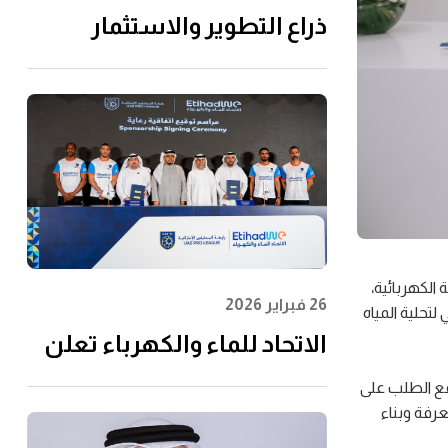
ذراع التطوير والاستثمار
التابعة لـ"الاتحاد للماء
والكهرباء" توقِّع اتفاقية مع
إن إم دي سي إنفرا ولانتانيا
لتنفيذ مشروع محطة الفجيرة
للتحلية سعة 60 مليون جالون
يوميًا
الكهربائية،
26 فبراير 2026
، والذي اختتمت
الاتحاد للماء والكهرباء تعلن
عن رعايتها لرابطة المحترفين
قع الطلب على
الإماراتية لتعزيز مشاركة
عرفة وبناء