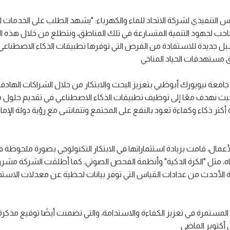
يس التنفيذي لشركة الاتحاد للماء والكهرباء: "يشهد الطلب على الخدمات
المصاحب لجهود التنمية المتسارعة في تلك المناطق، ونتطلع من خلال هذه ا
سبل جديدة للاستفادة من الفرص التي توفرها تطبيقات الذكاء الاصطناعي
م جامعة نيويورك أبوظبي بتعزيز البحث والابتكار من خلال الشراكات الهادفة
تزام، حيث نهدف معًا إلى توظيف تطبيقات الذكاء الاصطناعي في تقديم حلول
 أكثر ذكاء وكفاءة تعود بالنفع على المجتمع وتتماشى مع رؤية دولة الإ
 الأعمال، قامت بزيادة استثماراتها في الابتكار التكنولوجي بصورة ملحوظة
مياه، مثل "الكرة الذكية" وأنظمة الفحص الصوتي. كما أطلقت الشركة مشروع
ئة الأحدث من عدادات القياس التي توفر بيانات لحظية عن معدلات الاسته
 المستمرة في تعزيز الكفاءة والاستدامة، والتي تضمنت أيضًا توقيع مذكر
 أكتوبر الماضي