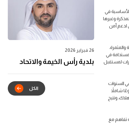
الشباب وتعظيم الأثر
المجتمعي
 الأساسية في
لمذكرة وغيرها
 لدعم أمن
 والمثمرة،
26 فبراير 2026
 مستدامة في
بلدية رأس الخيمة والاتحاد
مارات لمستقبل
للماء والكهرباء يدشنان
الشراكة الاستراتيجية للتكامل
 في السنوات
الكل
الرقمي في خدمات عقود
ًا شاملاً
لاك، وتتيح
الإيجار
ة تفاهم مع