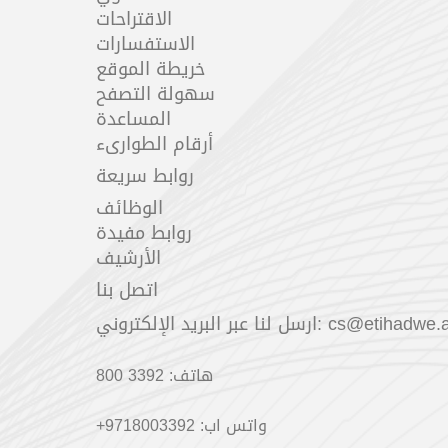
الاقتراحات
الاستفسارات
خريطة الموقع
سهولة التصفح
المساعدة
أرقام الطوارىء
روابط سريعة
الوظائف
روابط مفيدة
الأرشيف
اتصل بنا
لنا عبر البريد الإلكتروني: cs@etihadwe.ae
هاتف: 3392 800
:واتس اب
+9718003392