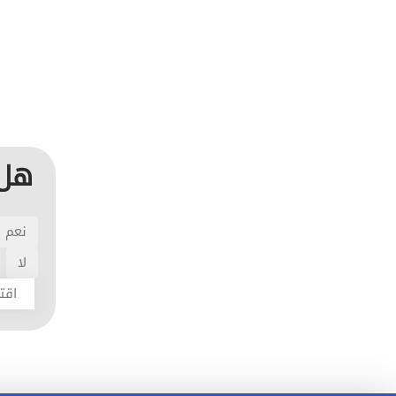
هل 
نعم
لا
اقت